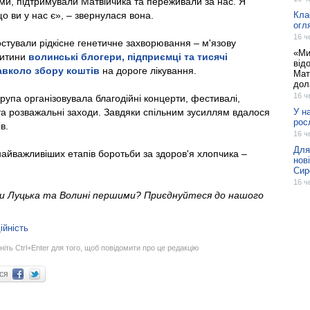
ами, підтримували Матвійчика та переживали за нас. Я
о ви у нас є», – звернулася вона.
Кла
огл
16 ч
стували рідкісне генетичне захворювання – м'язову
«Ми
дитини
волинські блогери, підприємці та тисячі
від
авколо збору коштів
на дороге лікування.
Мат
дол
16 ч
 група організовувала благодійні концерти, фестивалі,
та розважальні заходи. Завдяки спільним зусиллям вдалося
У н
рос
в.
16 ч
Для
найважливіших етапів боротьби за здоров'я хлопчика –
нов
Сир
16 ч
ни Луцька та Волині першими? Приєднуйтеся до нашого
ійність
ніть Ctrl+Enter для того, щоб повідомити про це редакцію
ися