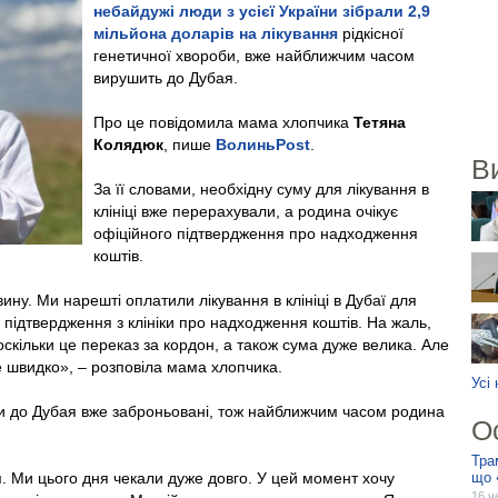
небайдужі люди з усієї України зібрали 2,9
мільйона доларів на лікування
рідкісної
генетичної хвороби, вже найближчим часом
вирушить до Дубая.
Про це повідомила мама хлопчика
Тетяна
Колядюк
, пише
ВолиньPost
.
В
За її словами, необхідну суму для лікування в
клініці вже перерахували, а родина очікує
офіційного підтвердження про надходження
коштів.
ну. Ми нарешті оплатили лікування в клініці в Дубаї для
 підтвердження з клініки про надходження коштів. На жаль,
оскільки це переказ за кордон, а також сума дуже велика. Але
 швидко», – розповіла мама хлопчика.
Усі
и до Дубая вже заброньовані, тож найближчим часом родина
О
Тра
. Ми цього дня чекали дуже довго. У цей момент хочу
що 
16 ч