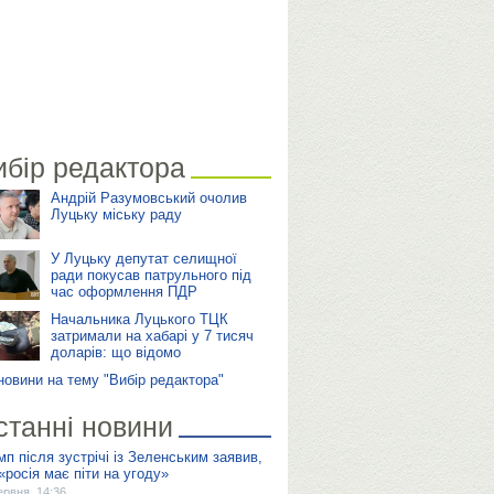
ибір редактора
Андрій Разумовський очолив
Луцьку міську раду
У Луцьку депутат селищної
ради покусав патрульного під
час оформлення ПДР
Начальника Луцького ТЦК
затримали на хабарі у 7 тисяч
доларів: що відомо
 новини на тему "Вибір редактора"
станні новини
мп після зустрічі із Зеленським заявив,
«росія має піти на угоду»
ервня, 14:36