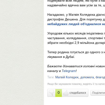
подякувати всім людям, які були з н
надзвичайно вдячна вам усім за те, щ
Нагадаємо, у Матвія Колядюка діагно
дистрофію Дюшена. Для порятунку 
небайдужих людей об'єдналися н
Упродовж кількох місяців ініціативна
частування, колядування, спортивні 
зібрати необхідні 2,9 мільйона доларі
Тепер родина готується до одного з 
лікування в Дубаї.
Бажаєте дізнаватися головні нови
каналу в
Telegram
!
Теги:
Матвій Колядюк
,
допомога
,
благод
Якщо Ви зауважили помилку, виділіть її та натис
0
Поділит