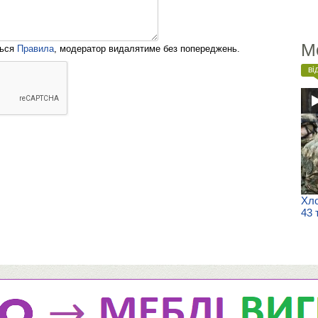
М
ться
Правила
, модератор видалятиме без попереджень.
ві
Хло
43 