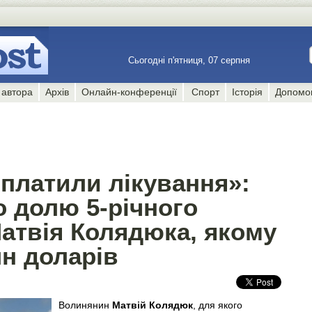
Сьогодні п'ятниця, 07 серпня
 автора
Архів
Онлайн-конференції
Спорт
Історія
Допомо
платили лікування»:
о долю 5-річного
атвія Колядюка, якому
лн доларів
Волинянин
Матвій Колядюк
, для якого