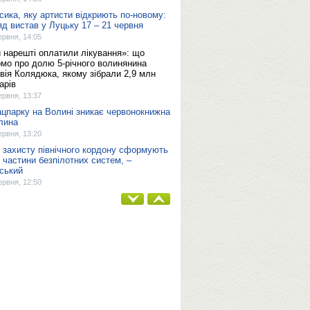
сика, яку артисти відкриють по-новому:
яд вистав у Луцьку 17 – 21 червня
ервня, 14:05
 нарешті оплатили лікування»: що
омо про долю 5-річного волинянина
вія Колядюка, якому зібрали 2,9 млн
арів
ервня, 13:37
ацпарку на Волині зникає червонокнижна
лина
ервня, 13:20
 захисту північного кордону сформують
і частини безпілотних систем, –
ський
ервня, 12:50