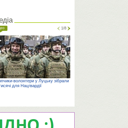
едіа
део
1/8
пчики-волонтери у Луцьку зібрали
тисячі для Нацгвардії