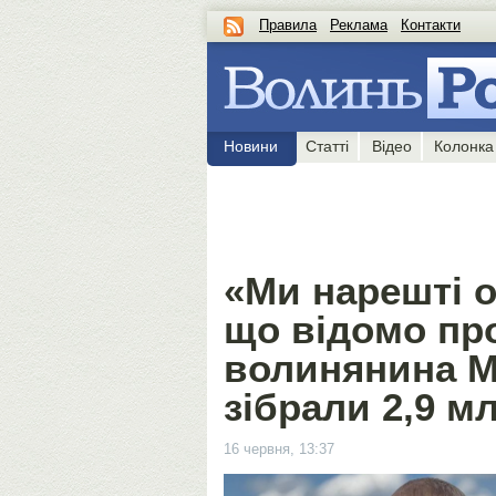
Правила
Реклама
Контакти
Новини
Статті
Відео
Колонка
«Ми нарешті о
що відомо пр
волинянина М
зібрали 2,9 м
16 червня, 13:37