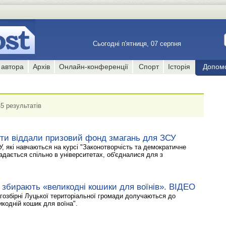
Сьогодні п'ятниця, 07 серпня
 автора
Архів
Онлайн-конференції
Спорт
Історія
Допом
5 результатів
нти віддали призовий фонд змагань для ЗСУ
 які навчаються на курсі "Законотворчість та демократичне
дається спільно в університетах, об'єдналися для з
и збирають «великодні кошики для воїнів». ВІДЕО
игозбірні Луцької територіальної громади долучаються до
икодній кошик для воїна".