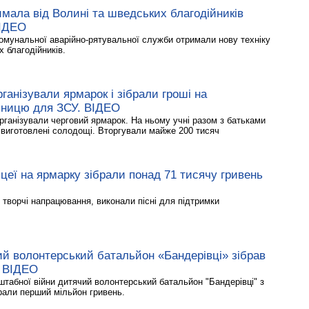
мала від Волині та шведських благодійників
ВІДЕО
омунальної аварійно-рятувальної служби отримали нову техніку
х благодійників.
рганізували ярмарок і зібрали гроші на
шницю для ЗСУ. ВІДЕО
рганізували черговий ярмарок. На ньому учні разом з батьками
виготовлені солодощі. Вторгували майже 200 тисяч
цеї на ярмарку зібрали понад 71 тисячу гривень
 творчі напрацювання, виконали пісні для підтримки
ий волонтерський батальйон «Бандерівці» зібрав
. ВІДЕО
штабної війни дитячий волонтерський батальйон "Бандерівці" з
рали перший мільйон гривень.