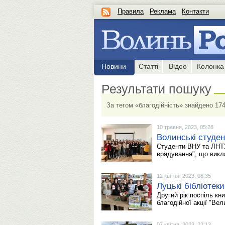
Правила
Реклама
Контакти
Новини
Статті
Відео
Колонка
Результати пошуку
За тегом «благодійність» знайдено 174
10 травня, 2023, 05:28
Волинські студе
Студенти ВНУ та ЛНТУ,
врядування", що викла
12 квітня, 2023, 08:35
Луцькі бібліотек
Другий рік поспіль кн
благодійної акції "Вел
07 квітня, 2023, 22:13