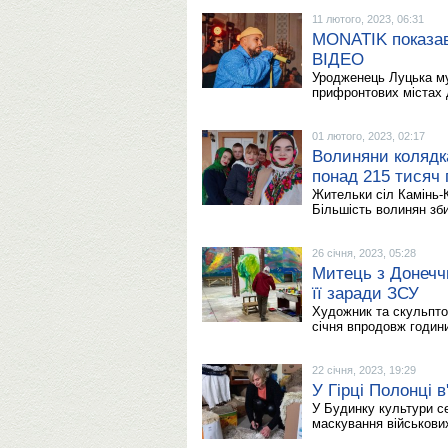
11 лютого, 2023, 06:31
MONATIK показав,
ВІДЕО
Уродженець Луцька му
прифронтових містах д
01 лютого, 2023, 02:17
Волиняни колядк
понад 215 тисяч 
Жительки сіл Камінь-
Більшість волинян зб
26 січня, 2023, 05:28
Митець з Донеччи
її заради ЗСУ
Художник та скульпто
січня впродовж годин
22 січня, 2023, 19:29
У Гірці Полонці 
У Будинку культури с
маскування військови