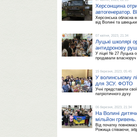
Херсонщина отри
автогенератор. 
Херсонська обласна к
від Волині та швецьки
07 квітня, 2023, 21:34
Луцькі школярі о
антидронову ру
У ліцеї № 27 Луцька о
продавали власноруч 
15 березня, 2023, 05:45
У волинському лі
для ЗСУ. ФОТО
Учні представили свої
патріотичного духу
06 березня, 2023, 21:34
На Волині дитяч
мільйон гривень
Від початку повномас
Рожища співаючи, зіб