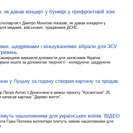
 як давав концерт у бункері у прифронтовій зоні.
льтиартист Дмитро Монатик показав, як давав концерти у
ля медиків, військових, працівників ДСНС.
ами, щедрівками і віншуваннями зібрали для ЗСУ
гривень
Каширщини вирішили допомогти для захисників України.
ирали кошти за допомогою творчості - колядуючи, щедруючи
ни у Луцьку за годину створив картину та продав
р Петро Антип з Донеччини в межах проєкту "Космогонія" 25
и написав картину "Дерево життя".
в'яжуть нашоломники для українських воїнів. ВІДЕО
ела Гірка Полонка волонтери плетуть зимові нашоломники для
х