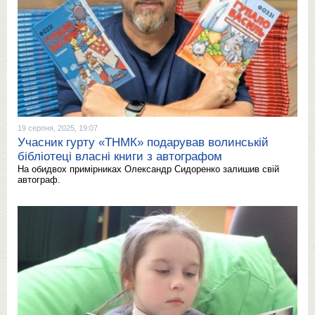
19 серпня, 2025, 19:07
Учасник гурту «ТНМК» подарував волинській
бібліотеці власні книги з автографом
На обидвох примірниках Олександр Сидоренко залишив свій
автограф.