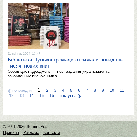
11 квітня, 2024, 13:47
Бібліотеки Луцької громади отримали понад пів
тисячі нових книг
Серед цих надходжень — нові видання українських та
закордонних письменників.
1
попередня
2
3
4
5
6
7
8
9
10
11
12
13
14
15
16
наступна
© 2011-2026 ВолиньPost
Правила
Реклама
Контакти