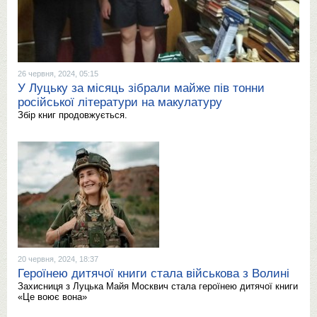
26 червня, 2024, 05:15
У Луцьку за місяць зібрали майже пів тонни
російської літератури на макулатуру
Збір книг продовжується.
20 червня, 2024, 18:37
Героїнею дитячої книги стала військова з Волині
Захисниця з Луцька Майя Москвич стала героїнею дитячої книги
«Це воює вона»