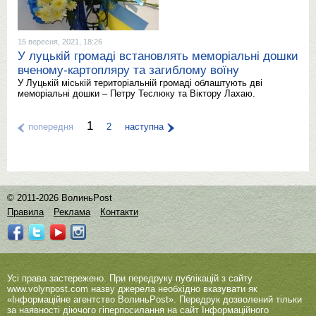
15 вересня, 2021, 18:26
У луцькій громаді встановлять меморіальні дошки
вченому-картопляру та загиблому воїну
У Луцькій міській територіальній громаді облаштують дві
меморіальні дошки – Петру Теслюку та Віктору Лахаю.
1
попередня
2
наступна
© 2011-2026 ВолиньPost
Правила
Реклама
Контакти
Усі права застережено. При передруку публікацій з сайту
www.volynpost.com
назву джерела необхідно вказувати як
«Інформаційне агентство ВолиньPost». Передрук дозволений тільки
за наявності діючого гіперпосилання на сайт Інформаційного