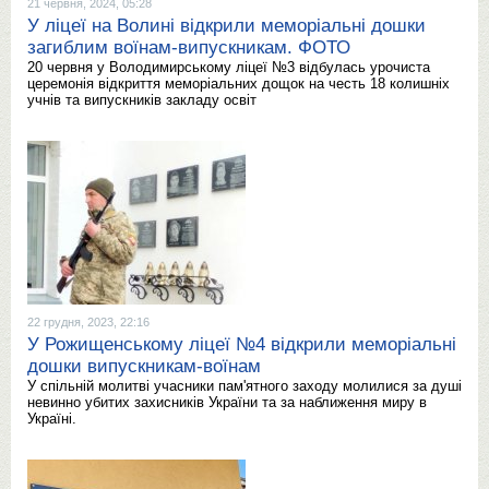
21 червня, 2024, 05:28
У ліцеї на Волині відкрили меморіальні дошки
загиблим воїнам-випускникам. ФОТО
20 червня у Володимирському ліцеї №3 відбулась урочиста
церемонія відкриття меморіальних дощок на честь 18 колишніх
учнів та випускників закладу освіт
22 грудня, 2023, 22:16
У Рожищенському ліцеї №4 відкрили меморіальні
дошки випускникам-воїнам
У спільній молитві учасники пам'ятного заходу молилися за душі
невинно убитих захисників України та за наближення миру в
Україні.