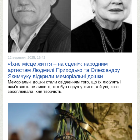
12 вересня, 2025, 16:42
«Їхнє місце життя – на сцені»: народним
артистам Людмилі Приходько та Олександру
Якимчуку відкрили меморіальні дошки
Меморіальні дошки стали свідченням того, що їх люблять і
пам’ятають не лише ті, хто був поруч у житті, а й усі, кого
захоплювала їхня творчість.