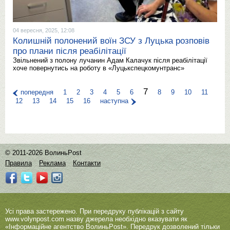
04 вересня, 2025, 12:08
Колишній полонений воїн ЗСУ з Луцька розповів
про плани після реабілітації
Звільнений з полону лучанин Адам Калачук після реабілітації
хоче повернутись на роботу в «Луцькспецкомунтранс»
7
попередня
1
2
3
4
5
6
8
9
10
11
12
13
14
15
16
наступна
© 2011-2026 ВолиньPost
Правила
Реклама
Контакти
Усі права застережено. При передруку публікацій з сайту
www.volynpost.com
назву джерела необхідно вказувати як
«Інформаційне агентство ВолиньPost». Передрук дозволений тільки