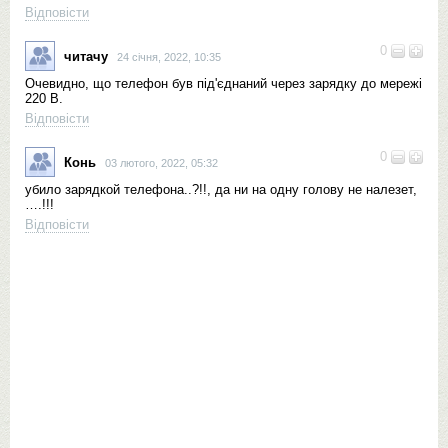
Відповісти
0
читачу
24 січня, 2022, 10:35
Очевидно, що телефон був під'єднаний через зарядку до мережі
220 В.
Відповісти
0
Конь
03 лютого, 2022, 05:32
убило зарядкой телефона..?!!, да ни на одну голову не налезет,
….!!!
Відповісти