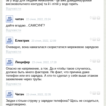
5в у воді для людини небезпечні - це вже доведено(пробой
високовольтного контура) та й і літій у воді горить
Відповісти
0
читач
22 січня, 2022, 23:24
дайте вгадаю...САМСУНГ?
Відповісти
0
Електрик
23 січня, 2022, 12:09
Очевидно, вона намагалася скористатися мережевою зарядкою
Відповісти
0
Люцифер
23 січня, 2022, 17:28
Опасно не напряжение, а ток. Да и чтобы такое случилось,
должно быть много факторов. Не факт, что причина даже
телефон или его зарядка. А кто-то сделал у себя выше этажом
заземление через трубы.
Відповісти
0
Читач
23 січня, 2022, 22:35
Звідки стільки струму у зарядки телефона? Щось не сходиться,
недоговорено.