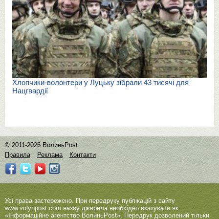
Хлопчики-волонтери у Луцьку зібрали 43 тисячі для
Нацгвардії
© 2011-2026 ВолиньPost
Правила
Реклама
Контакти
Усі права застережено. При передруку публікацій з сайту
www.volynpost.com
назву джерела необхідно вказувати як
«Інформаційне агентство ВолиньPost». Передрук дозволений тільки