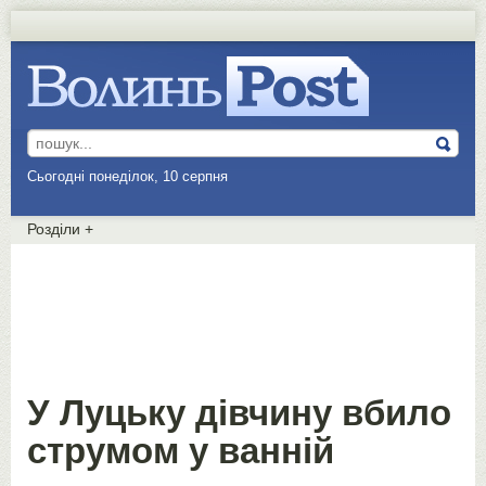
Сьогодні понеділок, 10 серпня
Розділи
+
У Луцьку дівчину вбило
струмом у ванній