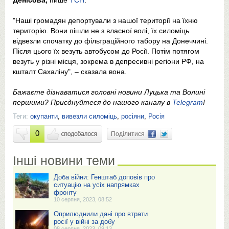
Денісова,
пише
ТСН
.
"Наші громадян депортували з нашої території на їхню
територію. Вони пішли не з власної волі, їх силоміць
відвезли спочатку до фільтраційного табору на Донеччині.
Після цього їх везуть автобусом до Росії. Потім потягом
везуть у різні місця, зокрема в депресивні регіони РФ, на
кшталт Сахаліну", – сказала вона.
Бажаєте дізнаватися головні новини Луцька та Волині
першими? Приєднуйтеся до нашого каналу в
Telegram
!
Теги:
окупанти
,
вивезли силоміць
,
росіяни
,
Росія
0
Поділитися
Інші новини теми
Доба війни: Генштаб доповів про
ситуацію на усіх напрямках
фронту
10 серпня, 2023, 08:52
Оприлюднили дані про втрати
росії у війні за добу
08 серпня, 2023, 09:13