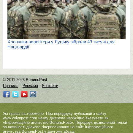
Хлопчики-волонтери у Луцьку зібрали 43 тисячі для
Нацгвардії
© 2011-2026 ВолиньPost
Правила
Реклама
Контакти
Усі права застережено. При передруку публікацій з сайту
www.volynpost.com
назву джерела необхідно вказувати як
«Інформаційне агентство ВолиньPost». Передрук дозволений тільки
за наявності діючого гіперпосилання на сайт Інформаційного
агентства ВолиньPost у другому абзаці.