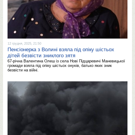
12 грудня, 2025, 21:50
Пенсіонерка з Волині взяла під опіку шістьох
дітей безвісти зниклого зятя
67-річна Валентина Олеш із села Нові Підцаревичі Маневицької
громади взяла під опіку шістьох онуків, батько яких зник
безвісти на війні.