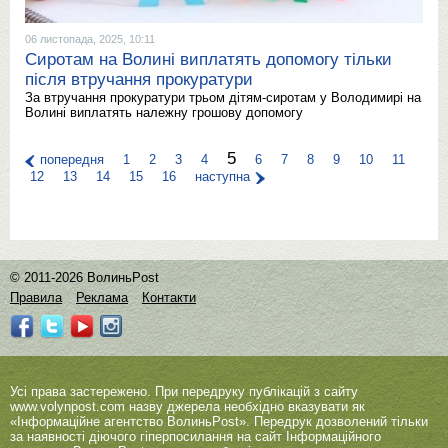
06 листопада, 2025, 10:11
Сиротам на Волині виплатять допомогу тільки
після втручання прокуратури
За втручання прокуратури трьом дітям-сиротам у Володимирі на
Волині виплатять належну грошову допомогу
5
попередня
1
2
3
4
6
7
8
9
10
11
12
13
14
15
16
наступна
© 2011-2026 ВолиньPost
Правила
Реклама
Контакти
Усі права застережено. При передруку публікацій з сайту
www.volynpost.com
назву джерела необхідно вказувати як
«Інформаційне агентство ВолиньPost». Передрук дозволений тільки
за наявності діючого гіперпосилання на сайт Інформаційного