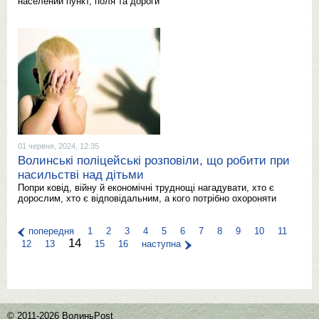
населений пункт, поля та дороги
01 червня, 2024, 12:35
Волинські поліцейські розповіли, що робити при
насильстві над дітьми
Попри ковід, війну й економічні труднощі нагадувати, хто є
дорослим, хто є відповідальним, а кого потрібно охороняти
попередня
1
2
3
4
5
6
7
8
9
10
11
14
12
13
15
16
наступна
© 2011-2026 ВолиньPost