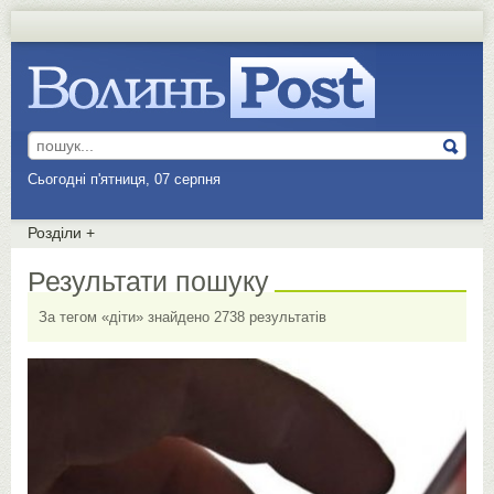
Сьогодні п'ятниця, 07 серпня
Розділи
+
Результати пошуку
За тегом «діти» знайдено 2738 результатів