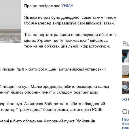
Про це повідомляє
УНІАН
.
Як вже не раз було доведено, саме таким чином
Росія наперед виправдовує свої військові атаки.
Так, на порталі рашисти перерахували об'єкти в
містах України, де їм "ввижається" військова
В
техніка на об'єктах цивільної інфраструктури.
ої лікарні № 8 нібито розміщені артилерійські установки і
ої лікарні по вул. Малогородецька нібито розміщена важка
днаний" якийсь опорний пункт зі складом боєприпасів;
Усі
лікарні по вул. Академіка Заболотного нібито обладнаний
території "розміщена" бронетехніка, артилерія і РСЗВ;
О
Пер
ікарні нібито обладнаний опорний пункт "бойовиків
з-з
кия