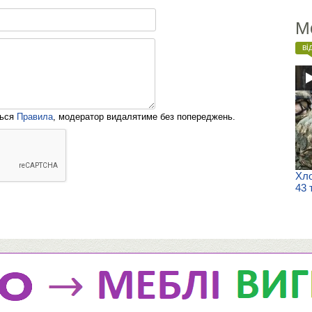
М
ві
ться
Правила
, модератор видалятиме без попереджень.
Хло
43 