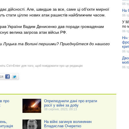
06 т
дає дійсності. Але, швидше за все, саме ці об'єкти мирної
На 
уть стати ціллю нових атак рашистів найближчим часом.
06 т
У М
справ України Вадим Денисенко дав поради громадянам
по 
06 т
існує велика загроза атак військ РФ.
Ніч
фро
ни Луцька та Волині першими? Приєднуйтеся до нашого
кри
06 т
Дво
моб
ніть Ctrl+Enter для того, щоб повідомити про це редакцію
06 т
ися
ів про
Оприлюднили дані про втрати
х
росії у війні за добу
08 серпня, 2023, 09:13
ень,
На війні загинув волинянин
итуація
Владислав Очеретко