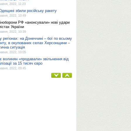
равня, 2022, 11:23
Одещині збили російську ракету
равня, 2022, 10:49
іноборони РФ «анонсували» нові удари
містах України
равня, 2022, 10:39
 у регіонах: на Донеччині – бої по всьому
нту, в окупованих селах Херсонщини –
тична ситуація
равня, 2022, 10:05
є волинян «продавали» звільнення від
ілізації за 15 тисяч євро
равня, 2022, 09:45