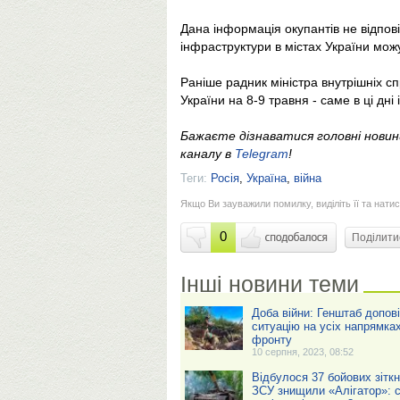
Дана інформація окупантів не відпові
інфраструктури в містах України мож
Раніше радник міністра внутрішніх 
України на 8-9 травня - саме в ці дні 
Бажаєте дізнаватися головні нови
каналу в
Telegram
!
Теги:
Росія
,
Україна
,
війна
Якщо Ви зауважили помилку, виділіть її та натис
0
Поділит
Інші новини теми
Доба війни: Генштаб допов
ситуацію на усіх напрямка
фронту
10 серпня, 2023, 08:52
Відбулося 37 бойових зіткн
ЗСУ знищили «Алігатор»: с