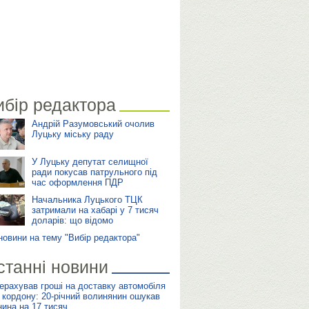
ибір редактора
Андрій Разумовський очолив
Луцьку міську раду
У Луцьку депутат селищної
ради покусав патрульного під
час оформлення ПДР
Начальника Луцького ТЦК
затримали на хабарі у 7 тисяч
доларів: що відомо
 новини на тему "Вибір редактора"
станні новини
ерахував гроші на доставку автомобіля
а кордону: 20-річний волинянин ошукав
нина на 17 тисяч