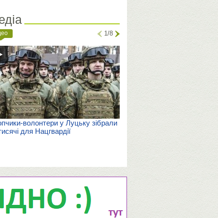
едіа
део
1/8
пчики-волонтери у Луцьку зібрали
тисячі для Нацгвардії