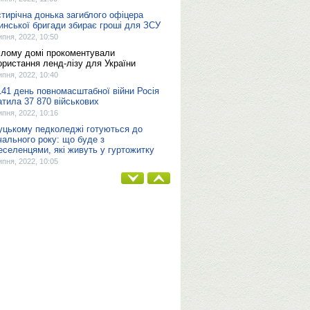
тирічна донька загиблого офіцера
инської бригади збирає гроші для ЗСУ
ипня, 2022, 10:50
ілому домі прокоментували
ористання ленд-лізу для України
ипня, 2022, 10:40
141 день повномасштабної війни Росія
атила 37 870 військових
ипня, 2022, 10:16
уцькому педколеджі готуються до
чального року: що буде з
еселенцями, які живуть у гуртожитку
ипня, 2022, 10:05