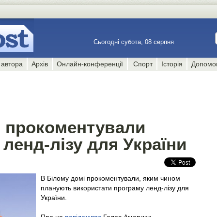
Сьогодні субота, 08 серпня
 автора
Архів
Онлайн-конференції
Спорт
Історія
Допомо
і прокоментували
ленд-лізу для України
В Білому домі прокоментували, яким чином
планують використати програму ленд-лізу для
України.