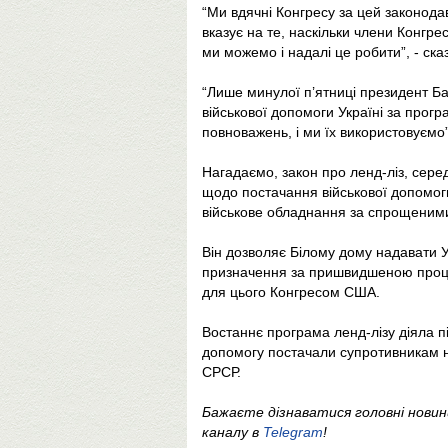
“Ми вдячні Конгресу за цей законодавч
вказує на те, наскільки члени Конгрес
ми можемо і надалі це робити”, - сказ
“Лише минулої п’ятниці президент Ба
військової допомоги Україні за про
повноважень, і ми їх використовуємо”
Нагадаємо, закон про ленд-ліз, сер
щодо постачання військової допомоги 
військове обладнання за спрощеним
Він дозволяє Білому дому надавати У
призначення за пришвидшеною проце
для цього Конгресом США.
Востаннє програма ленд-лізу діяла пі
допомогу постачали супротивникам н
СРСР.
Бажаєте дізнаватися головні нови
каналу в
Telegram
!