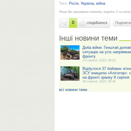
Теги:
Росія
,
Україна
,
війна
Якщо Ви зауважили помилку, виділіть її та натис
0
Поділит
Інші новини теми
Доба війни: Генштаб допов
ситуацію на усіх напрямка
фронту
10 серпня, 2023, 08:52
Відбулося 37 бойових зіткн
ЗСУ знищили «Алігатор»: с
на фронті зранку 8 серпня
08 серпня, 2023, 08:45
всі новини теми