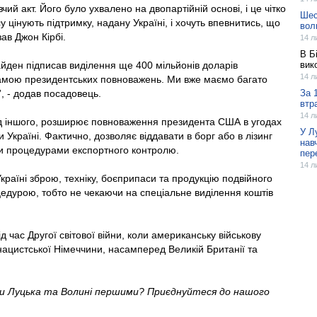
ий акт. Його було ухвалено на двопартійній основі, і це чітко
Шес
у цінують підтримку, надану Україні, і хочуть впевнитись, що
вол
ав Джон Кірбі.
14 л
В Б
йден підписав виділення ще 400 мільйонів доларів
вик
14 л
грамою президентських повноважень. Ми вже маємо багато
, - додав посадовець.
За 
втр
14 л
ед іншого, розширює повноваження президента США в угодах
У Л
Україні. Фактично, дозволяє віддавати в борг або в лізинг
нав
и процедурами експортного контролю.
пер
14 л
країні зброю, техніку, боєприпаси та продукцію подвійного
дурою, тобто не чекаючи на спеціальне виділення коштів
д час Другої світової війни, коли американську військову
ацистської Німеччини, насамперед Великій Британії та
ни Луцька та Волині першими? Приєднуйтеся до нашого