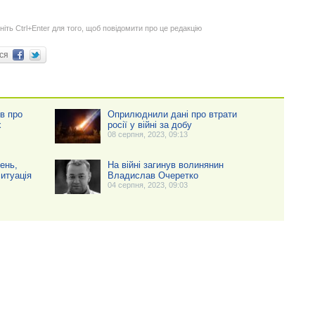
ніть Ctrl+Enter для того, щоб повідомити про це редакцію
ися
ів про
Оприлюднили дані про втрати
х
росії у війні за добу
08 серпня, 2023, 09:13
ень,
На війні загинув волинянин
итуація
Владислав Очеретко
04 серпня, 2023, 09:03