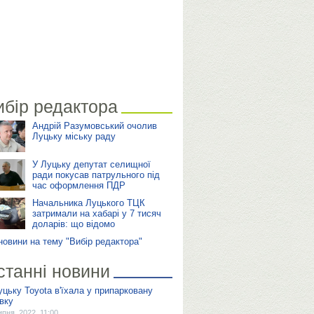
ибір редактора
Андрій Разумовський очолив
Луцьку міську раду
У Луцьку депутат селищної
ради покусав патрульного під
час оформлення ПДР
Начальника Луцького ТЦК
затримали на хабарі у 7 тисяч
доларів: що відомо
 новини на тему "Вибір редактора"
станні новини
уцьку Toyota в'їхала у припарковану
івку
ипня, 2022, 11:00