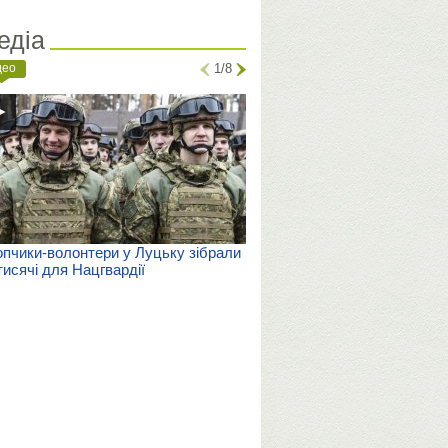
едіа
део
1/8
пчики-волонтери у Луцьку зібрали
тисячі для Нацгвардії