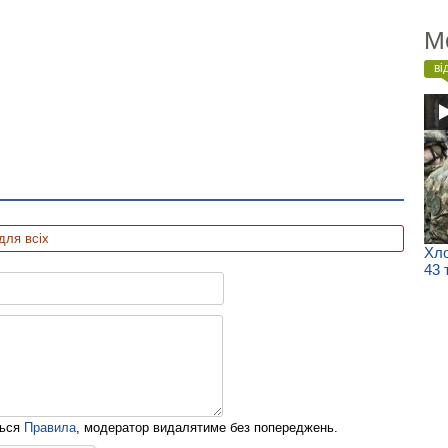
М
ві
для всіх
Хло
43 
ться
Правила
, модератор видалятиме без попереджень.