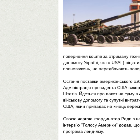
повернення коштів за отриману техні
допомогу Україні, як то USAI (Ініціа
повноважень, не передбачають пове
Останні поставки американського оз
Адміністрація президента США викори
Штатів. Йдеться про пакет на суму в 
військову допомогу та супутні витрат
США, який припадає на кінець верес
Своєю чергою координатор Ради з нац
інтервʼю "Голосу Америки" додав, що
програма ленд-лізу.