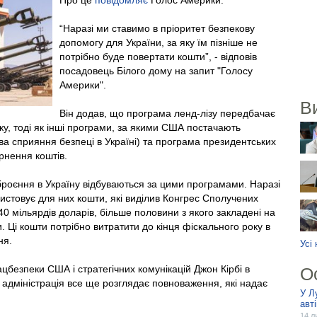
Про це
повідомляє
Голос Америки.
“Наразі ми ставимо в пріоритет безпекову
допомогу для України, за яку їм пізніше не
потрібно буде повертати кошти”, - відповів
посадовець Білого дому на запит "Голосу
Америки".
В
Він додав, що програма ленд-лізу передбачає
ку, тоді як інші програми, за якими США постачають
тива сприяння безпеці в Україні) та програма президентських
рнення коштів.
броєння в Україну відбуваються за цими програмами. Наразі
стовує для них кошти, які виділив Конгрес Сполучених
40 мільярдів доларів, більше половини з якого закладені на
и. Ці кошти потрібно витратити до кінця фіскального року в
ня.
Усі
безпеки США і стратегічних комунікацій Джон Кірбі в
О
 адміністрація все ще розглядає повноваження, які надає
У Л
авт
14 л