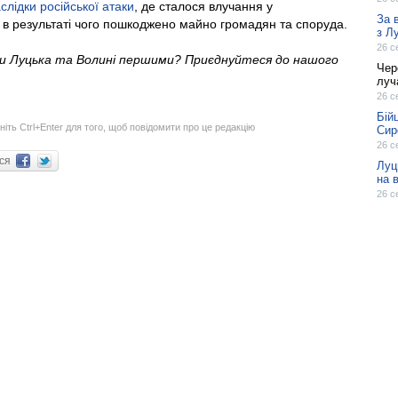
слідки російської атаки
, де сталося влучання у
За 
 в результаті чого пошкоджено майно громадян та споруда.
з Л
26 с
ни Луцька та Волині першими? Приєднуйтеся до нашого
Чер
луч
26 с
Бій
ніть Ctrl+Enter для того, щоб повідомити про це редакцію
Сир
26 с
ися
Луц
на 
26 с