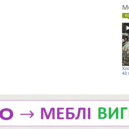
М
ві
Хло
43 