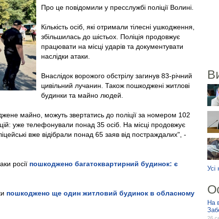
Про це повідомили у пресслужбі поліції Волині.
Кількість осіб, які отримали тілесні ушкодження,
збільшилась до шістьох. Поліція продовжує
працювати на місці ударів та документувати
наслідки атаки.
В
Внаслідок ворожого обстрілу загинув 83-річний
цивільний лучанин. Також пошкоджені житлові
будинки та майно людей.
оджене майно, можуть звертатись до поліції за номером 102
ій: уже телефонували понад 35 осіб. На місці продовжує
цейські вже відібрали понад 65 заяв від постраждалих", -
аки росії
пошкоджено багатоквартирний будинок: є
Усі
О
ки
пошкоджено ще один житловий будинок в обласному
На 
Заб
26 с