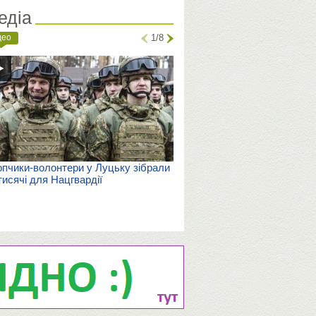
едіа
део
1/8
пчики-волонтери у Луцьку зібрали
тисячі для Нацгвардії