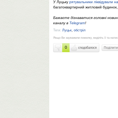
У Луцьку
рятувальники ліквідували на
багатоквартирний житловий будинок,
Бажаєте дізнаватися головні нови
каналу в
Telegram
!
Теги:
Луцьк
,
обстріл
Якщо Ви зауважили помилку, виділіть її та натис
0
Поділит