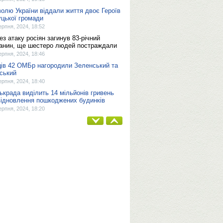
волю України віддали життя двоє Героїв
уцької громади
ерпня, 2024, 18:52
ез атаку росіян загинув 83-річний
анин, ще шестеро людей постраждали
ерпня, 2024, 18:46
ців 42 ОМБр нагородили Зеленський та
ський
ерпня, 2024, 18:40
ькрада виділить 14 мільйонів гривень
відновлення пошкоджених будинків
ерпня, 2024, 18:20