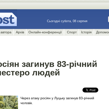
Сьогодні субота, 08 серпня
 автора
Архів
Онлайн-конференції
Спорт
Історія
Допомо
осіян загинув 83-річний
шестеро людей
Через атаку росіян у Луцьку загинув 83-річний
чоловік.