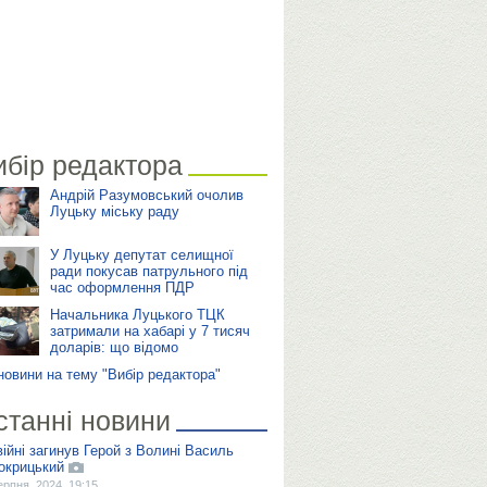
ибір редактора
Андрій Разумовський очолив
Луцьку міську раду
У Луцьку депутат селищної
ради покусав патрульного під
час оформлення ПДР
Начальника Луцького ТЦК
затримали на хабарі у 7 тисяч
доларів: що відомо
 новини на тему "Вибір редактора"
станні новини
війні загинув Герой з Волині Василь
окрицький
ерпня, 2024, 19:15