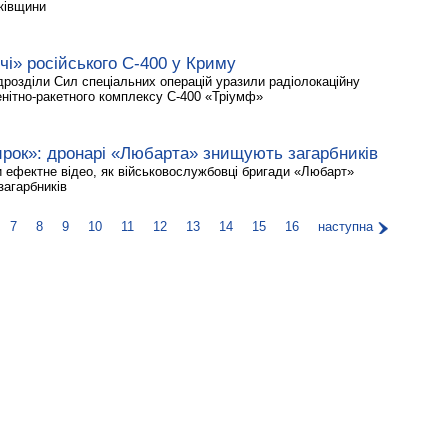
рківщини
і» російського С-400 у Криму
ідрозділи Сил спеціальних операцій уразили радіолокаційну
енітно-ракетного комплексу С-400 «Тріумф»
рок»: дронарі «Любарта» знищують загарбників
и ефектне відео, як військовослужбовці бригади «Любарт»
загарбників
7
8
9
10
11
12
13
14
15
16
наступна