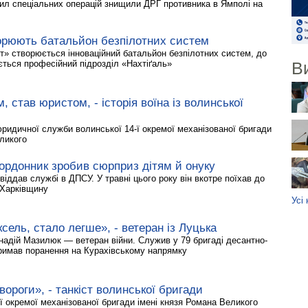
ил спеціальних операцій знищили ДРГ противника в Ямполі на
орюють батальйон безпілотних систем
т» створюється інноваційний батальйон безпілотних систем, до
В
ється професійний підрозділ «Нахтіґаль»
, став юристом, - історія воїна із волинської
ридичної служби волинської 14-ї окремої механізованої бригади
еликого
ордонник зробив сюрприз дітям й онуку
іддав службі в ДПСУ. У травні цього року він вкотре поїхав до
 Харківщину
Усі
ксель, стало легше», - ветеран із Луцька
ннадій Мазилюк — ветеран війни. Служив у 79 бригаді десантно-
римав поранення на Курахівському напрямку
ороги», - танкіст волинської бригади
-ї окремої механізованої бригади імені князя Романа Великого