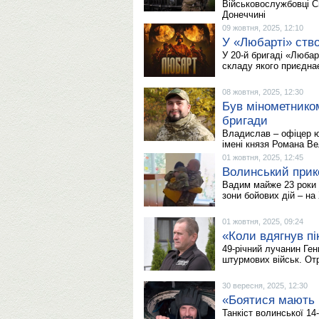
Військовослужбовці С
Донеччині
09 жовтня, 2025, 12:10
У «Любарті» ств
У 20-й бригаді «Любар
складу якого приєдна
08 жовтня, 2025, 12:30
Був мінометником
бригади
Владислав – офіцер ю
імені князя Романа В
01 жовтня, 2025, 12:45
Волинський прик
Вадим майже 23 роки в
зони бойових дій – на
01 жовтня, 2025, 09:24
«Коли вдягнув пі
49-річний лучанин Ге
штурмових військ. От
30 вересня, 2025, 12:30
«Боятися мають в
Танкіст волинської 14