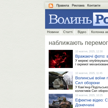
Правила
Реклама
Контакти
Новини
Статті
Відео
Колонка а
наближають перемог
10 жовтня, 2025, 12:30
Вражаючі фото: 
У мережі опублікували
ї окремої механізован
10 жовтня, 2025, 11:45
Волинські воїни 
Сил оборони
У Кам’янці-Подільськ
колективів Сил оборон
10 жовтня, 2025, 10:25
Ефектне відео: 
Донеччині