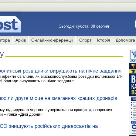
Сьогодні субота, 08 серпня
втора
Архів
Онлайн-конференції
Спорт
Історія
Допомога
у
волинські розвідники вирушають на нічне завдання
 ефектні світлини, як військовослужбовці розвідки волинської 14-
ої бригади вирушають на нічне завдання
посіли друге місце на змаганнях кращих дронарів
ому відвирувало чергове суперзмагання кращих дронарських
и – гонка «Дикі дрони»
ССО знищують російських диверсантів на