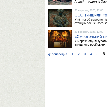
Андрій – родом із Ха
30 вересня, 2025, 12:05
ССО знищили «оч
У ніч на 30 вересня п
станцію російського з
29 вересня, 2025, 13:00
«Смертельний ви
У мережі опублікувал
знищують російських 
6
попередня
1
2
3
4
5