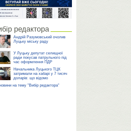
ибір редактора
Андрій Разумовський очолив
Луцьку міську раду
У Луцьку депутат селищної
ради покусав патрульного під
час оформлення ПДР
Начальника Луцького ТЦК
затримали на хабарі у 7 тисяч
доларів: що відомо
 новини на тему "Вибір редактора"