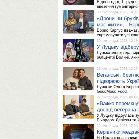
Відсьогодні, 1 грудня
ввезення гуманітарної
30 листопада, 2023, 14:09
«Дрони чи брукі
має жити», - Бор
Борис Карпус вважає, 
спрямовувати усі кош
30 листопада, 2023, 12:18
У Луцьку відбер
Луцька міськрада вир
облцентрі Волині, як
28 листопада, 2023, 12:22
Веганські, безг
підкорюють Укра
Лучанки Ольга Берест
GoodMood Food.
27 листопада, 2023, 09:42
«Важко перемкнут
досвід ветерана
У Луцьку відбулась зу
Річардом Девісом та 
22 листопада, 2023, 17:20
Керівники медзак
На Волині працівники 