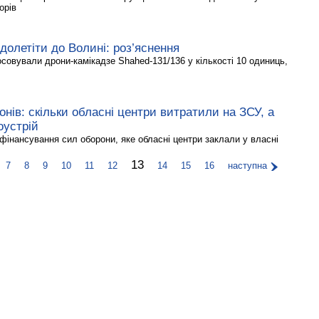
орів
долетіти до Волині: роз’яснення
тосовували дрони-камікадзе Shahed-131/136 у кількості 10 одиниць,
нів: скільки обласні центри витратили на ЗСУ, а
оустрій
фінансування сил оборони, яке обласні центри заклали у власні
13
7
8
9
10
11
12
14
15
16
наступна