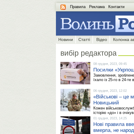
Правила
Реклама
Контакти
Новини
Статті
Відео
Колонка а
вибір редактора
08 грудня, 2023, 09:45
Посилки «Укрпошт
Замовлення, зроблене 
їхало із 25-го в 24-те
06 грудня, 2023, 12:02
«Військові – це 
Новицький
Кожен військовослужб
історію «до» і в очіку
01 грудня, 2023, 14:25
Нові правила вве
вмерла, не наро