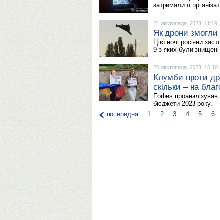
затримали її організат
21 листопада, 2023, 11:19
Як дрони змогли 
Цієї ночі росіяни зас
9 з яких були знищені
20 листопада, 2023, 16:10
Клумби проти дро
скільки – на благ
Forbes проаналізував 
бюджети 2023 року.
попередня
1
2
3
4
5
6