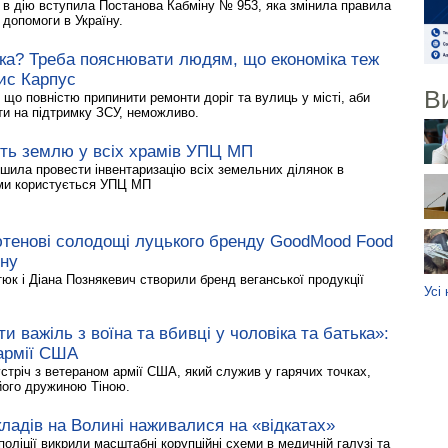
, в дію вступила Постанова Кабміну № 953, яка змінила правила
 допомоги в Україну.
вка? Треба пояснювати людям, що економіка теж
ис Карпус
В
що повністю припинити ремонти доріг та вулиць у місті, аби
ти на підтримку ЗСУ, неможливо.
уть землю у всіх храмів УПЦ МП
ішила провести інвентаризацію всіх земельних ділянок в
ими користується УПЦ МП
лютенові солодощі луцького бренду GoodMood Food
їну
юк і Діана Познякевич створили бренд веганської продукції
Усі
и важіль з воїна та вбивці у чоловіка та батька»:
 армії США
стріч з ветераном армії США, який служив у гарячих точках,
його дружиною Тіною.
ладів на Волині наживалися на «відкатах»
поліції викрили масштабні корупційні схеми в медичній галузі та