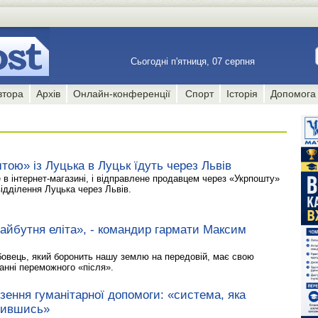
Сьогодні п'ятниця, 07 серпня
втора
Архів
Онлайн-конференції
Спорт
Історія
Допомога
ою» із Луцька в Луцьк їдуть через Львів
в інтернет-магазині, і відправлене продавцем через «Укрпошту»
 відділення Луцька через Львів.
майбутня еліта», - командир гармати Максим
овець, який боронить нашу землю на передовій, має свою
ванні переможного «після».
зення гуманітарної допомоги: «система, яка
дившись»