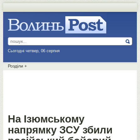
Сьогодні четвер, 06 серпня
Розділи
+
На Ізюмському
напрямку ЗСУ збили