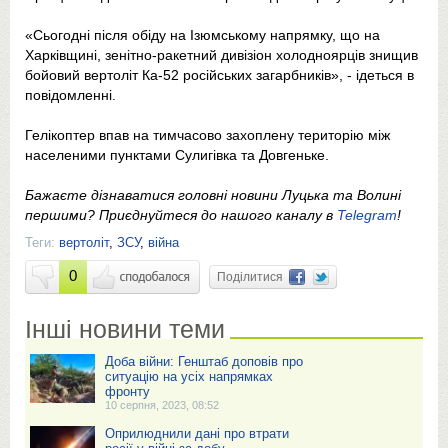
«Сьогодні після обіду на Ізюмському напрямку, що на
Харківщині, зенітно-ракетний дивізіон холодноярців знищив
бойовий вертоліт Ка-52 російських загарбників», - ідеться в
повідомленні.
Гелікоптер впав на тимчасово захоплену територію між
населеними пунктами Сулигівка та Довгеньке.
Бажаєте дізнаватися головні новини Луцька та Волині
першими? Приєднуйтеся до нашого каналу в
Telegram
!
Теги:
вертоліт
,
ЗСУ
,
війна
0
Поділитися
Інші новини теми
Доба війни: Генштаб доповів про
ситуацію на усіх напрямках
фронту
10 серпня, 2023, 08:52
Оприлюднили дані про втрати