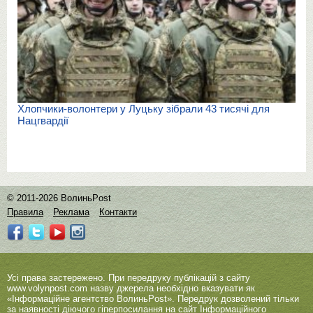
Хлопчики-волонтери у Луцьку зібрали 43 тисячі для
Нацгвардії
© 2011-2026 ВолиньPost
Правила
Реклама
Контакти
Усі права застережено. При передруку публікацій з сайту
www.volynpost.com
назву джерела необхідно вказувати як
«Інформаційне агентство ВолиньPost». Передрук дозволений тільки
за наявності діючого гіперпосилання на сайт Інформаційного