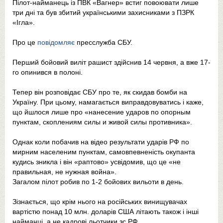
Пілот-найманець із ПВК «Вагнер» встиг повоювати лише
три дні та був збитий українськими захисниками з ПЗРК
«Ігла».
Про це
повідомляє
пресслужба СБУ.
Перший бойовий виліт рашист здійснив 14 червня, а вже 17-
го опинився в полоні.
Тепер він розповідає СБУ про те, як скидав бомби на
Україну. При цьому, намагається виправдовуватись і каже,
що йшлося лише про «нанесение ударов по опорным
пунктам, скоплениям силы и живой силы противника».
Однак коли побачив на відео результати ударів РФ по
мирним населеним пунктам, самовпевненість окупанта
кудись зникла і він «раптово» усвідомив, що це «не
правильная, не нужная война».
Загалом пілот робив по 1-2 бойових вильоти в день.
Зізнається, що крім нього на російських винищувачах
вартістю понад 10 млн. доларів США літають також і інші
найманці, а не кадрові льотчики зс РФ.