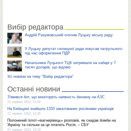
Вибір редактора
Андрій Разумовський очолив Луцьку міську раду
У Луцьку депутат селищної ради покусав патрульного
під час оформлення ПДР
Начальника Луцького ТЦК затримали на хабарі у 7
тисяч доларів: що відомо
Усі новини на тему "Вибір редактора"
Останні новини
З'явився бот, що моніторить наявність бензину на АЗС
21 червня, 2022, 13:40
На Київщині знайшли 1333 закатованих росіянами українців
21 червня, 2022, 13:25
Полонений пілот-«вагнерівець» розповів, як скидав бомби на
Україну та скільки за це платить Росія, – СБУ
21 червня, 2022, 13:10