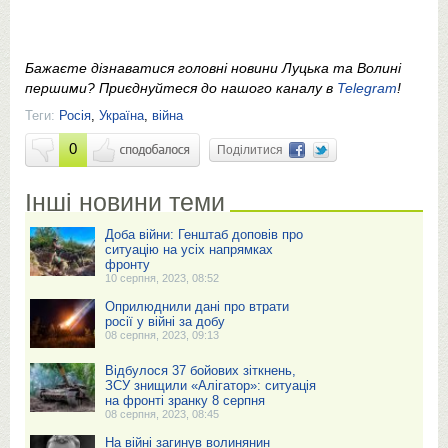
Бажаєте дізнаватися головні новини Луцька та Волині
першими? Приєднуйтеся до нашого каналу в
Telegram
!
Теги:
Росія
,
Україна
,
війна
0
Поділитися
Інші новини теми
Доба війни: Генштаб доповів про
ситуацію на усіх напрямках
фронту
10 серпня, 2023, 08:52
Оприлюднили дані про втрати
росії у війні за добу
08 серпня, 2023, 09:13
Відбулося 37 бойових зіткнень,
ЗСУ знищили «Алігатор»: ситуація
на фронті зранку 8 серпня
08 серпня, 2023, 08:45
На війні загинув волинянин