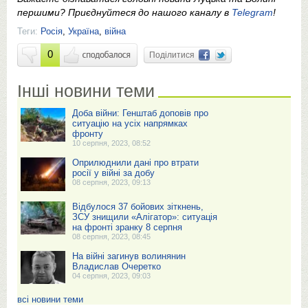
першими? Приєднуйтеся до нашого каналу в
Telegram
!
Теги:
Росія
,
Україна
,
війна
0
Поділитися
Інші новини теми
Доба війни: Генштаб доповів про
ситуацію на усіх напрямках
фронту
10 серпня, 2023, 08:52
Оприлюднили дані про втрати
росії у війні за добу
08 серпня, 2023, 09:13
Відбулося 37 бойових зіткнень,
ЗСУ знищили «Алігатор»: ситуація
на фронті зранку 8 серпня
08 серпня, 2023, 08:45
На війні загинув волинянин
Владислав Очеретко
04 серпня, 2023, 09:03
всі новини теми