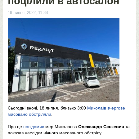
поцілили в автосалон
18 липня, 2022, 11:38
Сьогодні вночі, 18 липня, близько 3:00
Миколаїв вчергове
масовано обстріляли
.
Про це
повідомив
мер Миколаєва
Олександр Сєнкевич
та
показав наслідки нічного масованого обстрілу.