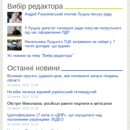
Вибір редактора
Андрій Разумовський очолив Луцьку міську раду
У Луцьку депутат селищної ради покусав патрульного
під час оформлення ПДР
Начальника Луцького ТЦК затримали на хабарі у 7
тисяч доларів: що відомо
Усі новини на тему "Вибір редактора"
Останні новини
Волинян просять здавати кров, аби поповнити запаси лікарень
області
18 липня, 2022, 11:58
На війні загинув відомий український телеведучий
18 липня, 2022, 11:50
Обстріл Миколаєва: російські ракети поцілили в автосалон
18 липня, 2022, 11:38
Ідентифікували 17 катів із «ДНР», що знущалися над
полоненими українцями. ВІДЕО
18 липня, 2022, 11:14